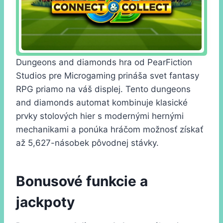
Dungeons and diamonds hra od PearFiction
Studios pre Microgaming prináša svet fantasy
RPG priamo na váš displej. Tento dungeons
and diamonds automat kombinuje klasické
prvky stolových hier s modernými hernými
mechanikami a ponúka hráčom možnosť získať
až 5,627-násobek pôvodnej stávky.
Bonusové funkcie a
jackpoty